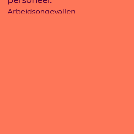
personeel.
Arbeidsongevallen
Deze verzekering is in België wettelijk
verplicht voor alle ondernemingen met
medewerkers in dienstverband, en dit tot
het “wettelijk plafond”.
Excedent
Indien uw medewerkers meer verdienen
dan het “wettelijke plafond”, vangt een
dekking excedent dit op.
Privéleven
In aanvulling van het “wettelijk plafond”